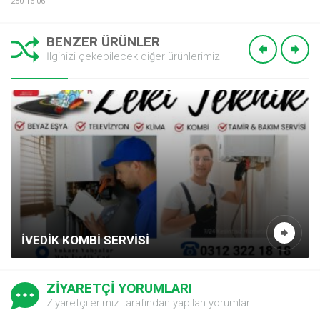
250 16 06
BENZER ÜRÜNLER
İlginizi çekebilecek diğer ürünlerimiz
İVEDIK KOMBI SERVISI
ZİYARETÇİ YORUMLARI
Ziyaretçilerimiz tarafından yapılan yorumlar