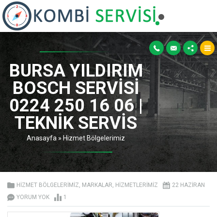
BURSA YILDIRIM
BOSCH SERVISI
0224 250 16 06 |
TEKNIK SERVIS
Anasayfa
»
Hizmet Bölgelerimiz
HIZMET BÖLGELERIMIZ
,
MARKALAR
,
HIZMETLERIMIZ
22 HAZIRAN
YORUM YOK
1