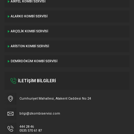
AIRFEL KOMBI SERVISI
ALARKO KOMBI SERVISI
ARÇELIK KOMBI SERVISI
ARISTON KOMBI SERVISI
DEMIRDÖKÜM KOMBI SERVISI
İLETİŞİM BİLGİLERİ
Cumhuriyet Mahallesi, Atakent Caddesi No:24
bilgi@zkombiservisi.com
444 28 46
0535 570 61 87