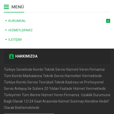
MENÜ
KURUMSAL
HIZMETLERIMIZ
İLETIŞIM
HAKKIMIZDA
Türkiye Genelinde Kombi Teknik Servis Hizmeti Veren Firmamız
Tüm Kombi Markalarına Teknik Servis Hizmetleri Vermektedir.
Türkiye Kombi Servisi Tecrübeli Teknik Kadrosu ve Profesyonel
Servis Anlayışı İle Sizlere 20 Yıldan Fazladır Hizmet Vermektedir.
Türkiye’nin Tüm İllerine Hizmet Veren Firmamız. Uzaklık Durumuna
Bağlı Olarak 12/24 Saat Arasında Hizmet Sunmayı Kendine Hedef
Olarak Belirlemektedir.