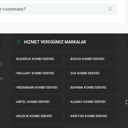
our roommate?
HİZMET VERDİĞİMİZ MARKALAR
BUDERUS KOMBI SERVISI
BOSCH KOMBI SERVISI
i
VAILLANT KOMBI SERVISI
ECA KOMBI SERVISI
an
VIESSMANN KOMBI SERVISI
BAYMAK KOMBI SERVISI
AIRFEL KOMBI SERVISI
ALARKO KOMBI SERVISI
ARÇELIK KOMBI SERVISI
ARISTON KOMBI SERVISI