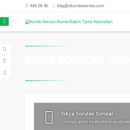
444 28 46
bilgi@zkombiservisi.com
SIKÇA SORULAN SOR
Anasayfa
»
Sıkça Sorulan Sorular
Sıkça Sorulan Sorular
Temayla gelen kısakodlarla aşağıdaki