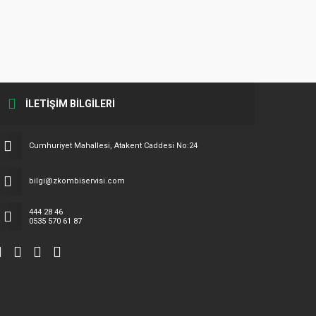
İLETİŞİM BİLGİLERİ
Cumhuriyet Mahallesi, Atakent Caddesi No:24
bilgi@zkombiservisi.com
444 28 46
0535 570 61 87