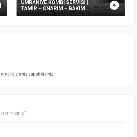
ÜMRANIYE KOMBI SERVISI |
TAMIR – ONARIM – BAKIM
r
cılığıyla siz yapabilirsiniz.
ster misiniz?