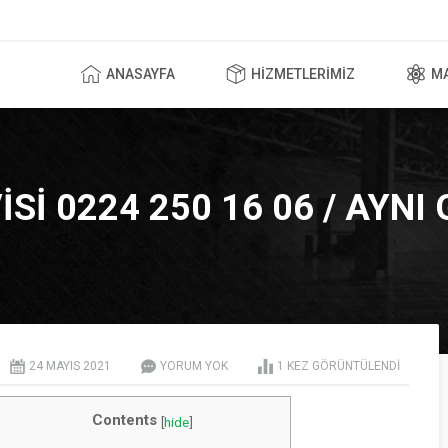
ANASAYFA
HIZMETLERIMIZ
M
SI 0224 250 16 06 / AYNI
24 MAYIS
2021
YORUM YOK
1
KEZ GÖRÜNTÜLENDI
Contents
[
hide
]