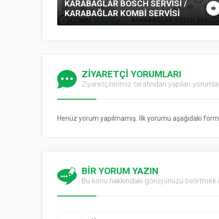
KARABAĞLAR BOSCH SERVISI /
KARABAĞLAR KOMBI SERVISI
ZİYARETÇİ YORUMLARI
Ziyaretçilerimiz tarafından yapılan yorumla
Henüz yorum yapılmamış. İlk yorumu aşağıdaki form ara
BİR YORUM YAZIN
Bu konu hakkındaki görüşünüzü belirtmek i