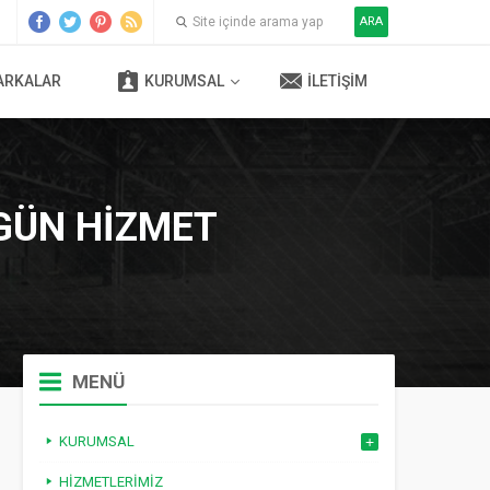
ARA
ARKALAR
KURUMSAL
İLETIŞIM
 GÜN HIZMET
MENÜ
KURUMSAL
HIZMETLERIMIZ