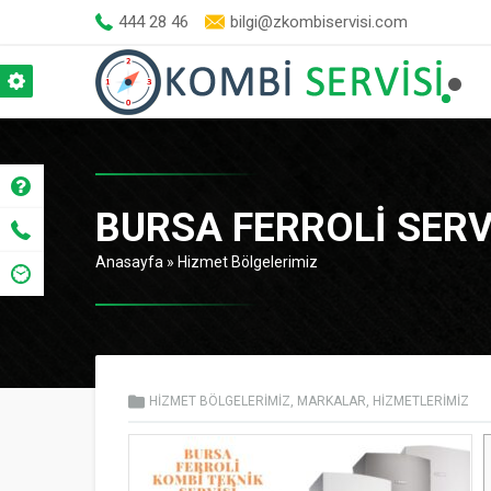
444 28 46
bilgi@zkombiservisi.com
BURSA FERROLI SERVI
Anasayfa
»
Hizmet Bölgelerimiz
HIZMET BÖLGELERIMIZ
,
MARKALAR
,
HIZMETLERIMIZ