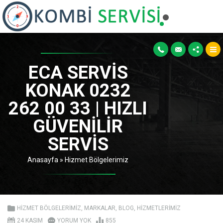
ECA SERVIS
KONAK 0232
262 00 33 | HIZLI
GÜVENILIR
SERVIS
Anasayfa
»
Hizmet Bölgelerimiz
HIZMET BÖLGELERIMIZ
,
MARKALAR
,
BLOG
,
HIZMETLERIMIZ
24 KASIM
YORUM YOK
855