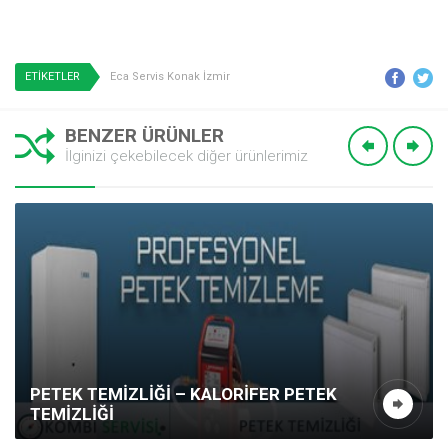
ETİKETLER
Eca Servis Konak İzmir
BENZER ÜRÜNLER
İlginizi çekebilecek diğer ürünlerimiz
PETEK TEMIZLIĞI – KALORIFER PETEK
TEMIZLIĞI