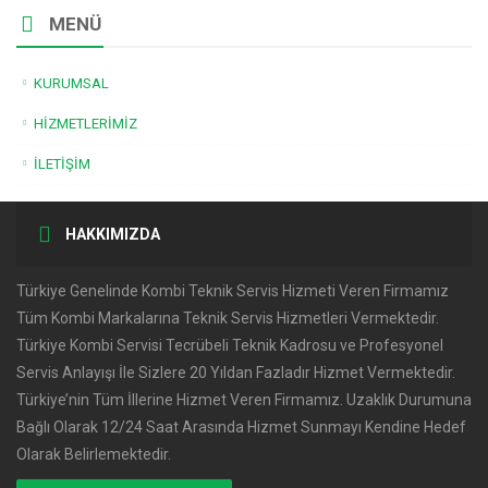
MENÜ
KURUMSAL
HIZMETLERIMIZ
İLETIŞIM
HAKKIMIZDA
Türkiye Genelinde Kombi Teknik Servis Hizmeti Veren Firmamız
Tüm Kombi Markalarına Teknik Servis Hizmetleri Vermektedir.
Türkiye Kombi Servisi Tecrübeli Teknik Kadrosu ve Profesyonel
Servis Anlayışı İle Sizlere 20 Yıldan Fazladır Hizmet Vermektedir.
Türkiye’nin Tüm İllerine Hizmet Veren Firmamız. Uzaklık Durumuna
Bağlı Olarak 12/24 Saat Arasında Hizmet Sunmayı Kendine Hedef
Olarak Belirlemektedir.