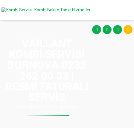
VAILLANT
KOMBI SERVISI
BORNOVA 0232
262 00 33 |
RESMI FATURALI
SERVIS
Anasayfa
»
Hizmet Bölgelerimiz