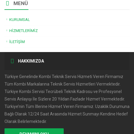
MENÜ
KURUMSAL
HIZMETLERIMIZ
İLETIŞIM
HAKKIMIZDA
Türkiye Genelinde Kombi Teknik Servis Hizmeti Veren Firmamız
Tüm Kombi Markalarına Teknik Servis Hizmetleri Vermektedir.
Türkiye Kombi Servisi Tecrübeli Teknik Kadrosu ve Profesyonel
Servis Anlayışı İle Sizlere 20 Yıldan Fazladır Hizmet Vermektedir.
Türkiye’nin Tüm İllerine Hizmet Veren Firmamız. Uzaklık Durumuna
Bağlı Olarak 12/24 Saat Arasında Hizmet Sunmayı Kendine Hedef
Olarak Belirlemektedir.