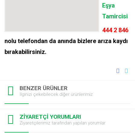
Eşya
Tamircisi
444 2 846
nolu telefondan da anında bizlere arıza kaydı
bırakabilirsiniz.
BENZER ÜRÜNLER
İlginizi çekebilecek diğer ürünlerimiz
ZİYARETÇİ YORUMLARI
Ziyaretçilerimiz tarafından yapılan yorumlar