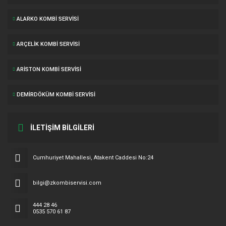
ALARKO KOMBI SERVISI
ARÇELIK KOMBI SERVISI
ARISTON KOMBI SERVISI
DEMIRDÖKÜM KOMBI SERVISI
İLETİŞİM BİLGİLERİ
Cumhuriyet Mahallesi, Atakent Caddesi No:24
bilgi@zkombiservisi.com
444 28 46
0535 570 61 87