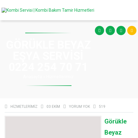
GÖRÜKLE BEYAZ
EŞYA SERVISI
0224 254 70 71
Anasayfa
»
Hizmetlerimiz
HIZMETLERIMIZ
03 EKIM
YORUM YOK
519
Görükle
Beyaz