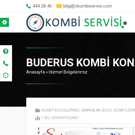
444 28 46
bilgi@zkombiservisi.com
BUDERUS KOMBI KONA
Anasayfa
»
Hizmet Bölgelerimiz
HIZMET BÖLGELERIMIZ
,
MARKALAR
,
BLOG
,
HIZMETLERI
1
KEZ GÖRÜNTÜLENDI