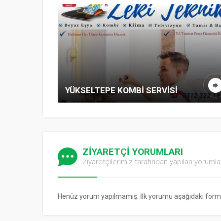
SAADETDERE KOMBI
E KOMBI SERVISI
KOMBI – PETEK T
ZİYARETÇİ YORUMLARI
Ziyaretçilerimiz tarafından yapılan yorumla
Henüz yorum yapılmamış. İlk yorumu aşağıdaki form ara