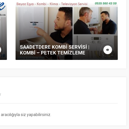
 SERVISI |
ARISTON KOMBI SERVISI –
EMIZLEME
ARISTON SERVIS FIRMALA
r
cılığıyla siz yapabilirsiniz.