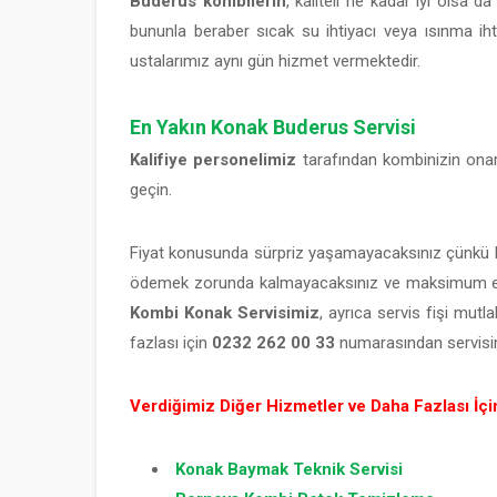
Buderus kombilerin
, kaliteli ne kadar iyi olsa d
bununla beraber sıcak su ihtiyacı veya ısınma iht
ustalarımız aynı gün hizmet vermektedir.
En Yakın Konak Buderus Servisi
Kalifiye personelimiz
tarafından kombinizin onarım
geçin.
Fiyat konusunda sürpriz yaşamayacaksınız çünkü her 
ödemek zorunda kalmayacaksınız ve maksimum esne
Kombi Konak Servisimiz
, ayrıca servis fişi mutla
fazlası için
0232 262 00 33
numarasından servisimi
Verdiğimiz Diğer Hizmetler ve Daha Fazlası İçin 
Konak Baymak Teknik Servisi