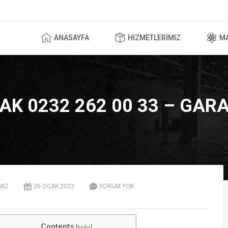
ANASAYFA
HIZMETLERIMIZ
M
K 0232 262 00 33 – GARA
MIZ
26 OCAK
2022
YORUM YOK
Contents
[
hide
]