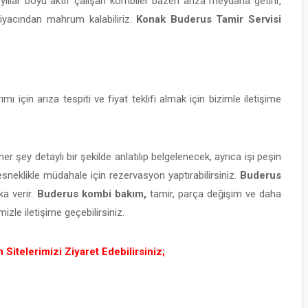
a yıllar boyu aktif çalışan kombiler bazen arıza meydana getirir,
iyacından mahrum kalabiliriz.
Konak Buderus Tamir Servisi
ı için arıza tespiti ve fiyat teklifi almak için bizimle iletişime
şey detaylı bir şekilde anlatılıp belgelenecek, ayrıca işi peşin
klikle müdahale için rezervasyon yaptırabilirsiniz.
Buderus
ka verir.
Buderus kombi bakım,
tamir, parça değişim ve daha
zle iletişime geçebilirsiniz.
Sitelerimizi Ziyaret Edebilirsiniz;