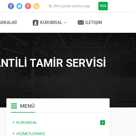
ARA
ARKALAR
KURUMSAL
İLETIŞIM
NTILI TAMIR SERVISI
MENÜ
KURUMSAL
HIZMETLERIMIZ