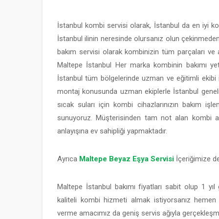
İstanbul kombi servisi olarak, İstanbul da en iyi k
İstanbul ilinin neresinde olursanız olun çekinmeden 
bakım servisi olarak kombinizin tüm parçaları ve ak
Maltepe İstanbul Her marka kombinin bakımı yetkil
İstanbul tüm bölgelerinde uzman ve eğitimli ekibi
montaj konusunda uzman ekiplerle İstanbul geneline
sıcak suları için kombi cihazlarınızın bakım işle
sunuyoruz. Müşterisinden tam not alan kombi ar
anlayışına ev sahipliği yapmaktadır.
Ayrıca
Maltepe Beyaz Eşya Servisi
İçeriğimize de
Maltepe İstanbul bakımı fiyatları sabit olup 1 yı
kaliteli kombi hizmeti almak istiyorsanız hemen b
verme amacımız da geniş servis ağıyla gerçekleşmiş