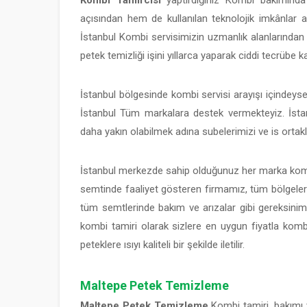
Kombi Tamircisi
yaptırdığınız Kombi bakımınd
açısından hem de kullanılan teknolojik imkânlar aç
İstanbul Kombi servisimizin uzmanlık alanlarından 
petek temizliği işini yıllarca yaparak ciddi tecrübe k
İstanbul bölgesinde kombi servisi arayışı içindeyseni
İstanbul Tüm markalara destek vermekteyiz. İst
daha yakın olabilmek adına subelerimizi ve is ortakl
İstanbul merkezde sahip olduğunuz her marka kombi 
semtinde faaliyet gösteren firmamız, tüm bölgelerin
tüm semtlerinde bakım ve arızalar gibi gereksinimle
kombi tamiri olarak sizlere en uygun fiyatla kom
peteklere ısıyı kaliteli bir şekilde iletilir.
Maltepe Petek Temizleme
Maltepe Petek Temizleme
Kombi tamiri, bakımı