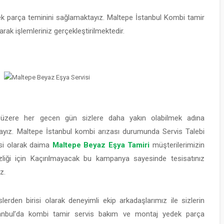
dek parça teminini sağlamaktayız. Maltepe İstanbul Kombi tamir
arak işlemleriniz gerçekleştirilmektedir.
zere her gecen gün sizlere daha yakın olabilmek adına
ktayız. Maltepe İstanbul kombi arızası durumunda Servis Talebi
isi olarak daima
Maltepe Beyaz Eşya Tamiri
müşterilerimizin
zliği için Kaçırılmayacak bu kampanya sayesinde tesisatınız
z.
lerden birisi olarak deneyimli ekip arkadaşlarımız ile sizlerin
stanbul’da kombi tamir servis bakım ve montaj yedek parça