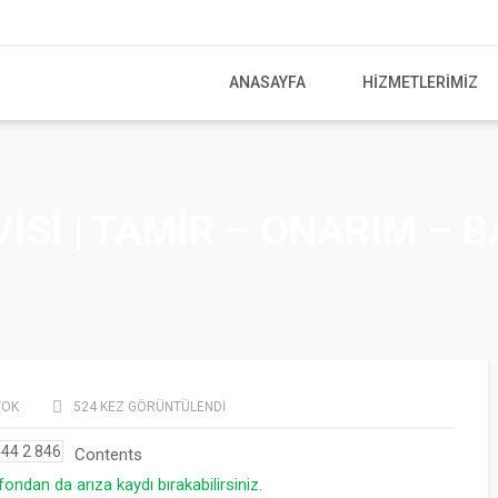
ANASAYFA
HIZMETLERIMIZ
SI | TAMIR – ONARIM – B
YOK
524
KEZ GÖRÜNTÜLENDI
Contents
ndan da arıza kaydı bırakabilirsiniz.