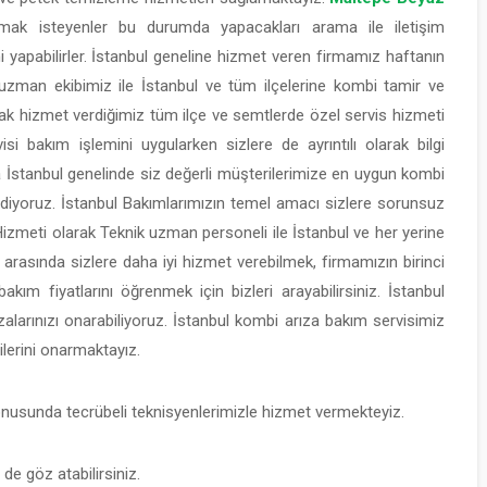
mak isteyenler bu durumda yapacakları arama ile iletişim
mi yapabilirler. İstanbul geneline hizmet veren firmamız haftanın
 uzman ekibimiz ile İstanbul ve tüm ilçelerine kombi tamir ve
rak hizmet verdiğimiz tüm ilçe ve semtlerde özel servis hizmeti
i bakım işlemini uygularken sizlere de ayrıntılı olarak bilgi
İstanbul genelinde siz değerli müşterilerimize en uygun kombi
ediyoruz. İstanbul Bakımlarımızın temel amacı sizlere sorunsuz
Hizmeti olarak Teknik uzman personeli ile İstanbul ve her yerine
 arasında sizlere daha iyi hizmet verebilmek, firmamızın birinci
akım fiyatlarını öğrenmek için bizleri arayabilirsiniz. İstanbul
zalarınızı onarabiliyoruz. İstanbul kombi arıza bakım servisimiz
lerini onarmaktayız.
onusunda tecrübeli teknisyenlerimizle hizmet vermekteyiz.
de göz atabilirsiniz.