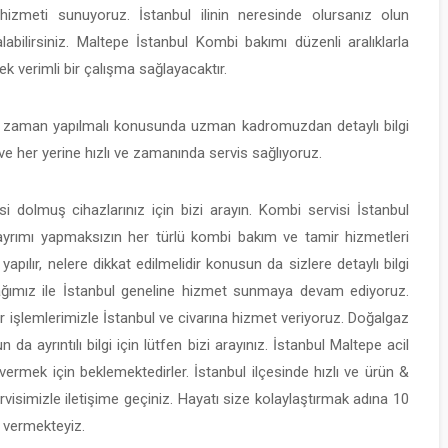
hizmeti sunuyoruz. İstanbul ilinin neresinde olursanız olun
abilirsiniz. Maltepe İstanbul Kombi bakımı düzenli aralıklarla
k verimli bir çalışma sağlayacaktır.
e zaman yapılmalı konusunda uzman kadromuzdan detaylı bilgi
l ve her yerine hızlı ve zamanında servis sağlıyoruz.
 dolmuş cihazlarınız için bizi arayın. Kombi servisi İstanbul
yrımı yapmaksızın her türlü kombi bakım ve tamir hizmetleri
apılır, nelere dikkat edilmelidir konusun da sizlere detaylı bilgi
 ağımız ile İstanbul geneline hizmet sunmaya devam ediyoruz.
r işlemlerimizle İstanbul ve civarına hizmet veriyoruz. Doğalgaz
a ayrıntılı bilgi için lütfen bizi arayınız. İstanbul Maltepe acil
vermek için beklemektedirler. İstanbul ilçesinde hızlı ve ürün &
rvisimizle iletişime geçiniz. Hayatı size kolaylaştırmak adına 10
i vermekteyiz.