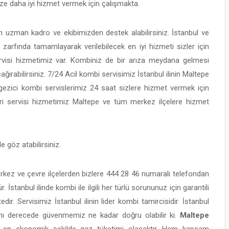
ze daha iyi hizmet vermek için çalışmakta.
in uzman kadro ve ekibimizden destek alabilirsiniz. İstanbul ve
e zarfında tamamlayarak verilebilecek en iyi hizmeti sizler için
isi hizmetimiz var. Kombiniz de bir arıza meydana gelmesi
ğırabilirsiniz. 7/24 Acil kombi servisimiz İstanbul ilinin Maltepe
gezici kombi servislerimiz 24 saat sizlere hizmet vermek için
ri servisi hizmetimiz Maltepe ve tüm merkez ilçelere hizmet
e göz atabilirsiniz.
rkez ve çevre ilçelerden bizlere 444 28 46 numaralı telefondan
stanbul ilinde kombi ile ilgili her türlü sorununuz için garantili
dir. Servisimiz İstanbul ilinin lider kombi tamircisidir. İstanbul
ynı derecede güvenmemiz ne kadar doğru olabilir ki.
Maltepe