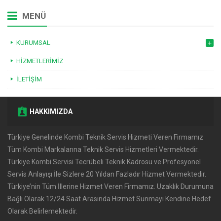
MENÜ
KURUMSAL
HIZMETLERIMIZ
İLETIŞIM
HAKKIMIZDA
Türkiye Genelinde Kombi Teknik Servis Hizmeti Veren Firmamız
Tüm Kombi Markalarına Teknik Servis Hizmetleri Vermektedir.
Türkiye Kombi Servisi Tecrübeli Teknik Kadrosu ve Profesyonel
Servis Anlayışı İle Sizlere 20 Yıldan Fazladır Hizmet Vermektedir.
Türkiye’nin Tüm İllerine Hizmet Veren Firmamız. Uzaklık Durumuna
Bağlı Olarak 12/24 Saat Arasında Hizmet Sunmayı Kendine Hedef
Olarak Belirlemektedir.