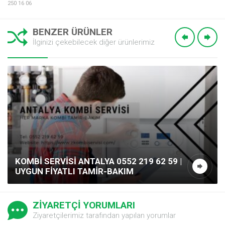
250 16 06
BENZER ÜRÜNLER
İlginizi çekebilecek diğer ürünlerimiz
KOMBI SERVISI ANTALYA 0552 219 62 59 |
UYGUN FIYATLI TAMIR-BAKIM
ZİYARETÇİ YORUMLARI
Ziyaretçilerimiz tarafından yapılan yorumlar