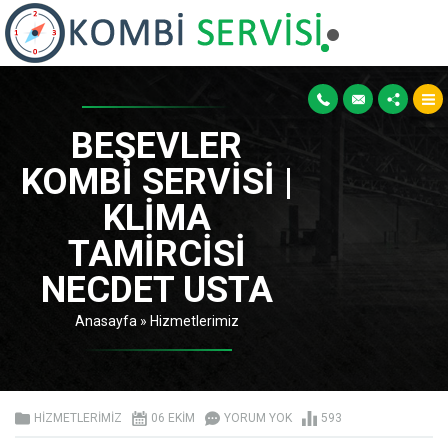
BEŞEVLER
KOMBI SERVISI |
KLIMA
TAMIRCISI
NECDET USTA
Anasayfa
»
Hizmetlerimiz
HIZMETLERIMIZ
06 EKIM
YORUM YOK
593