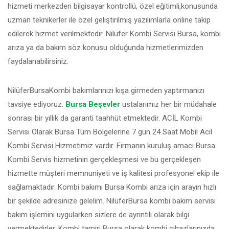
hizmeti merkezden bilgisayar kontrollü, özel eğitimli,konusunda
uzman teknikerler ile özel geliştirilmiş yazılımlarla online takip
edilerek hizmet verilmektedir. Nilüfer Kombi Servisi Bursa, kombi
arıza ya da bakım söz konusu olduğunda hizmetlerimizden
faydalanabilirsiniz.
NilüferBursaKombi bakımlarınızı kışa girmeden yaptırmanızı
tavsiye ediyoruz.
Bursa Beşevler
ustalarımız her bir müdahale
sonrası bir yıllık da garanti taahhüt etmektedir. ACİL Kombi
Servisi Olarak Bursa Tüm Bölgelerine 7 gün 24 Saat Mobil Acil
Kombi Servisi Hizmetimiz vardır. Firmanın kuruluş amacı Bursa
Kombi Servis hizmetinin gerçekleşmesi ve bu gerçekleşen
hizmette müşteri memnuniyeti ve iş kalitesi profesyonel ekip ile
sağlamaktadır. Kombi bakımı Bursa Kombi arıza için arayın hızlı
bir şekilde adresinize gelelim. NilüferBursa kombi bakım servisi
bakım işlemini uygularken sizlere de ayrıntılı olarak bilgi
vermektedirler. Kombi tamiri Bursa olarak kombi cihazlarınızda