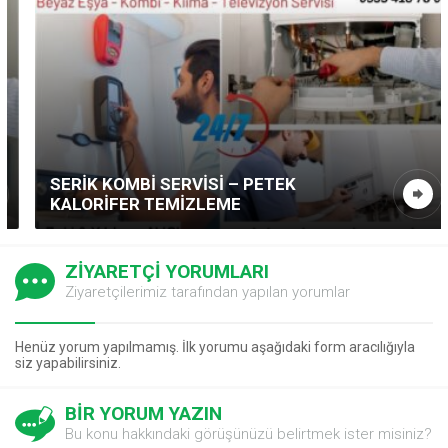
SERIK KOMBI SERVISI – PETEK
KALORIFER TEMIZLEME
ZİYARETÇİ YORUMLARI
Ziyaretçilerimiz tarafından yapılan yorumlar
Henüz yorum yapılmamış. İlk yorumu aşağıdaki form aracılığıyla
siz yapabilirsiniz.
BİR YORUM YAZIN
Bu konu hakkındaki görüşünüzü belirtmek ister misiniz?