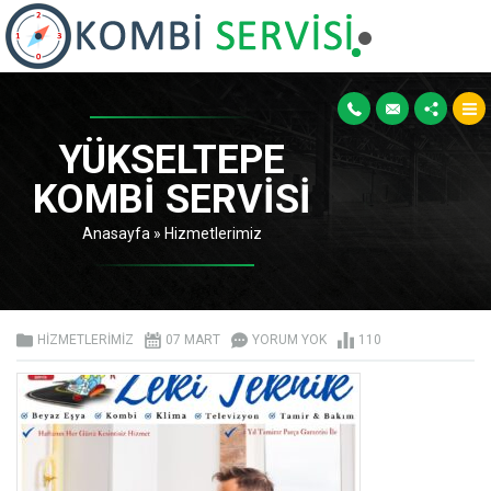
YÜKSELTEPE
KOMBI SERVISI
Anasayfa
»
Hizmetlerimiz
HIZMETLERIMIZ
07 MART
YORUM YOK
110