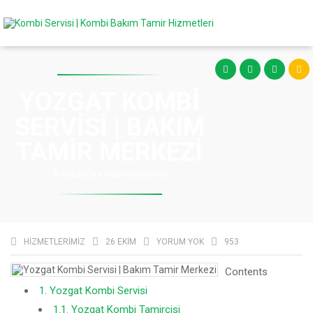
YOZGAT KOMBI
SERVISI | BAKIM
TAMIR MERKEZI
Anasayfa
»
Hizmetlerimiz
HIZMETLERIMIZ
26 EKIM
YORUM YOK
953
Contents
1.
Yozgat Kombi Servisi
1.1.
Yozgat Kombi Tamircisi