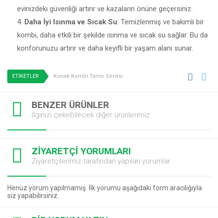
evinizdeki güvenliği artırır ve kazaların önüne geçersiniz.
Daha İyi Isınma ve Sıcak Su
: Temizlenmiş ve bakımlı bir
kombi, daha etkili bir şekilde ısınma ve sıcak su sağlar. Bu da
konforunuzu artırır ve daha keyifli bir yaşam alanı sunar.
ETİKETLER
Konak Kombi Tamir Servisi
BENZER ÜRÜNLER
İlginizi çekebilecek diğer ürünlerimiz
ZİYARETÇİ YORUMLARI
Ziyaretçilerimiz tarafından yapılan yorumlar
Henüz yorum yapılmamış. İlk yorumu aşağıdaki form aracılığıyla
siz yapabilirsiniz.