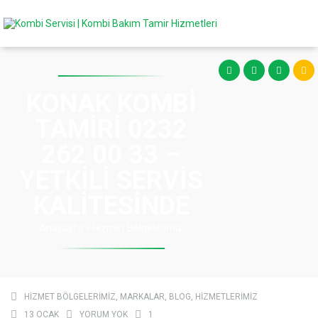
KONAK KOMBI
TAMIRI 0232
262 00 33 –
YETKILI SERVIS
KALITESINDE
Anasayfa
»
Hizmet Bölgelerimiz
HIZMET BÖLGELERIMIZ
,
MARKALAR
,
BLOG
,
HIZMETLERIMIZ
13 OCAK
YORUM YOK
1