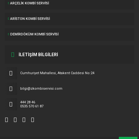
ARÇELIK KOMBI SERVISI
ARISTON KOMBI SERVISI
DEMIRDÖKÜM KOMBI SERVISI
İLETİŞİM BİLGİLERİ
Cumhuriyet Mahallesi, Atakent Caddesi No:24
bilgi@zkombiservisi.com
444 28 46
0535 570 61 87