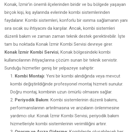
Konak, İzmir’in önemli ilçelerinden biridir ve bu bölgede yaşayan
birçok kişi, kış aylarında evlerinde kombi sistemlerinden
faydalanır. Kombi sistemleri, konforlu bir ısınma sağlamanın yanı
sıra sıcak su ihtiyacını da karşılar. Ancak, kombi sistemleri
düzenli bakım ve zaman zaman teknik destek gerektirebilir. İşte
tam bu noktada Konak İzmir Kombi Servisi devreye girer.
Konak İzmir Kombi Servisi
, Konak bölgesindeki kombi
kullanıcılarının ihtiyaçlarına çözüm sunan bir teknik servistir.
Sunduğu hizmetler geniş bir yelpazeye sahiptir:
Kombi Montajı
: Yeni bir kombi alındığında veya mevcut
kombi değiştirildiğinde profesyonel montaj hizmeti sunulur.
Doğru montaj, kombinin uzun ömürlü olmasını sağlar.
Periyodik Bakım
: Kombi sistemlerinin düzenli bakımı,
performanslarının artırılmasına ve arızaların önlenmesine
yardımcı olur. Konak İzmir Kombi Servisi, periyodik bakım
hizmetleriyle kombi sistemlerinin verimliliğini artırır.
Onarım ve Arıza Giderme
: Kombilerde oluşabilecek her