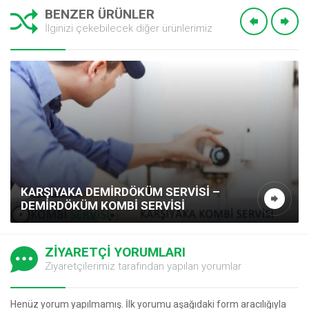
BENZER ÜRÜNLER
İlginizi çekebilecek diğer ürünlerimiz
KARŞIYAKA DEMIRDÖKÜM SERVISI –
DEMIRDÖKÜM KOMBI SERVISI
ZİYARETÇİ YORUMLARI
Ziyaretçilerimiz tarafından yapılan yorumlar
Henüz yorum yapılmamış. İlk yorumu aşağıdaki form aracılığıyla