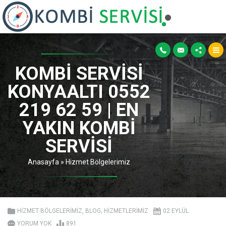
KOMBI SERVISI
KONYAALTI 0552
219 62 59 | EN
YAKIN KOMBI
SERVISI
Anasayfa
»
Hizmet Bölgelerimiz
HIZMET BÖLGELERIMIZ
,
BLOG
,
HIZMETLERIMIZ
02 EYLÜL
YORUM YOK
891