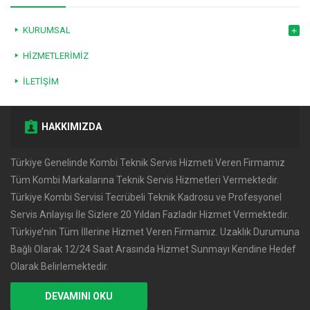
KURUMSAL
HIZMETLERIMIZ
İLETIŞIM
HAKKIMIZDA
Türkiye Genelinde Kombi Teknik Servis Hizmeti Veren Firmamız
Tüm Kombi Markalarına Teknik Servis Hizmetleri Vermektedir.
Türkiye Kombi Servisi Tecrübeli Teknik Kadrosu ve Profesyonel
Servis Anlayışı İle Sizlere 20 Yıldan Fazladır Hizmet Vermektedir.
Türkiye’nin Tüm İllerine Hizmet Veren Firmamız. Uzaklık Durumuna
Bağlı Olarak 12/24 Saat Arasında Hizmet Sunmayı Kendine Hedef
Olarak Belirlemektedir.
DEVAMINI OKU