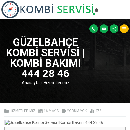
GÜZELBAHÇE
KOMBI SERVISI |
KOMBI BAKIMI
444 28 46
Anasayfa
»
Hizmetlerimiz
HIZMETLERIMIZ
16 MAYIS
YORUM YOK
472