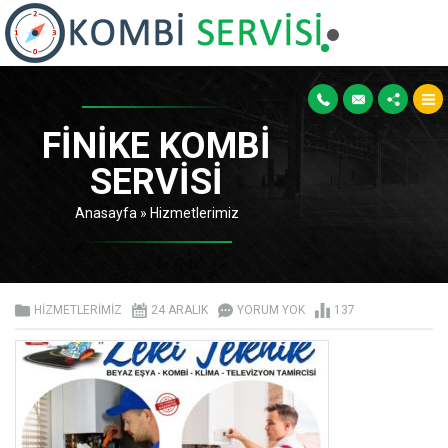
FINIKE KOMBI
SERVISI
Anasayfa
»
Hizmetlerimiz
HIZMETLERIMIZ
24 ARALIK
YORUM YOK
137