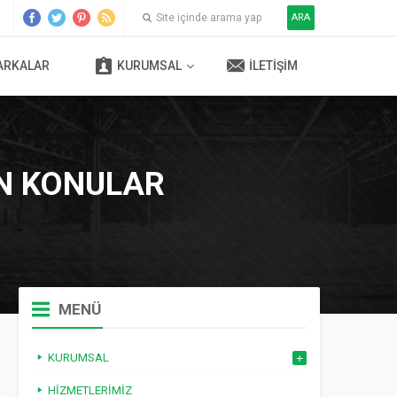
ARA
ARKALAR
KURUMSAL
İLETIŞIM
EN KONULAR
MENÜ
KURUMSAL
HIZMETLERIMIZ