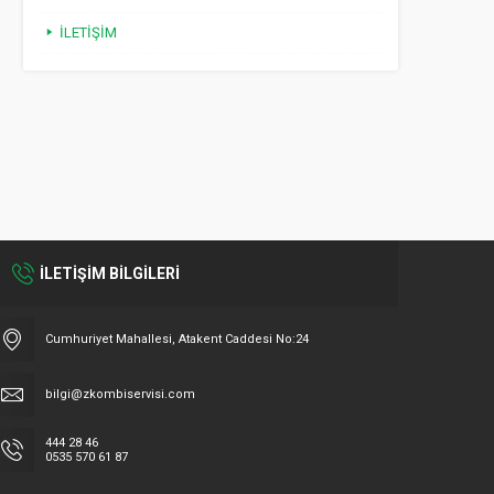
İLETIŞIM
İLETİŞİM BİLGİLERİ
Cumhuriyet Mahallesi, Atakent Caddesi No:24
bilgi@zkombiservisi.com
444 28 46
0535 570 61 87