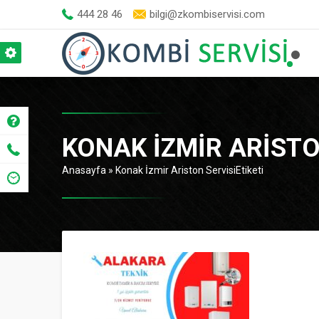
444 28 46
bilgi@zkombiservisi.com
KONAK İZMIR ARISTO
Anasayfa
»
Konak İzmir Ariston ServisiEtiketi