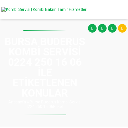
BURSA BUDERUS
KOMBI SERVISI
0224 250 16 06
ILE
ETIKETLENEN
KONULAR
Anasayfa
»
Bursa Buderus Kombi Servisi
0224 250 16 06Etiketi