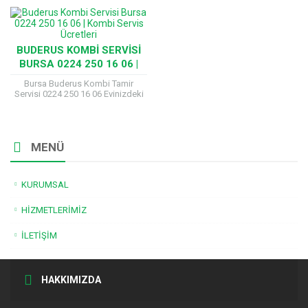
BUDERUS KOMBI SERVISI
BURSA 0224 250 16 06 |
KOMBI SERVIS ÜCRETLERI
Bursa Buderus Kombi Tamir
Servisi 0224 250 16 06 Evinizdeki
kombiler çoğu zaman dikkat
gerektiriyor. Buderus kombiniz de
bir arıza...
MENÜ
KURUMSAL
HIZMETLERIMIZ
İLETIŞIM
HAKKIMIZDA