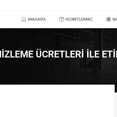
ANASAYFA
HIZMETLERIMIZ
M
IZLEME ÜCRETLERI ILE ET