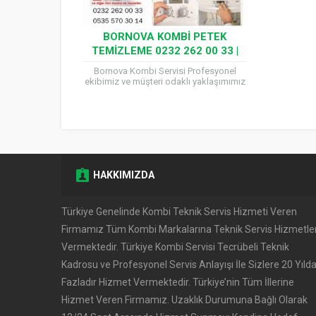
BORNOVA KOMBI PETEK
TEMIZLEME 0232 262 00 33 |
UZMAN SERVIS USTALARI
Bornova Kombi Servisi Profesyonel
ekibimiz ve müşteri odaklı yaklaşımımız
ile Kombi Bakımı ve Petek Temizleme
Ekibi olarak yanınızdayız. 0232 262...
HAKKIMIZDA
Türkiye Genelinde Kombi Teknik Servis Hizmeti Veren
Firmamız Tüm Kombi Markalarına Teknik Servis Hizmetler
Vermektedir. Türkiye Kombi Servisi Tecrübeli Teknik
Kadrosu ve Profesyonel Servis Anlayışı İle Sizlere 20 Yıld
Fazladır Hizmet Vermektedir. Türkiye’nin Tüm İllerine
Hizmet Veren Firmamız. Uzaklık Durumuna Bağlı Olarak