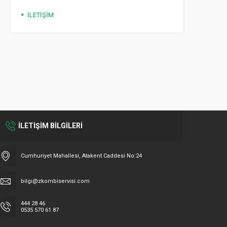
İLETIŞIM
İLETİŞİM BİLGİLERİ
Cumhuriyet Mahallesi, Atakent Caddesi No:24
bilgi@zkombiservisi.com
444 28 46
0535 570 61 87