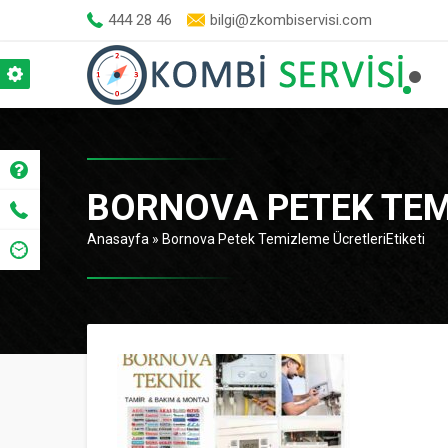
444 28 46
bilgi@zkombiservisi.com
BORNOVA PETEK TEM
Anasayfa
»
Bornova Petek Temizleme ÜcretleriEtiketi