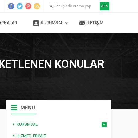
ARA
ARKALAR
KURUMSAL
İLETIŞIM
IKETLENEN KONULAR
MENÜ
KURUMSAL
HIZMETLERIMIZ